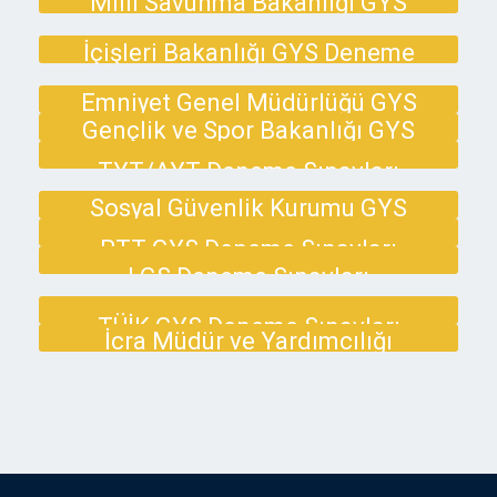
Milli Savunma Bakanlığı GYS
Deneme Sınavları
İçişleri Bakanlığı GYS Deneme
Sınavları
Emniyet Genel Müdürlüğü GYS
Deneme Sınavları
Gençlik ve Spor Bakanlığı GYS
Deneme Sınavları
TYT/AYT Deneme Sınavları
Sosyal Güvenlik Kurumu GYS
Deneme Sınavları
PTT GYS Deneme Sınavları
LGS Deneme Sınavları
TÜİK GYS Deneme Sınavları
İcra Müdür ve Yardımcılığı
Deneme Sınavları