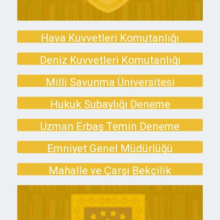
Hava Kuvvetleri Komutanlığı
Deneme Sınavları
Deniz Kuvvetleri Komutanlığı
Deneme Sınavları
Milli Savunma Üniversitesi
Deneme Sınavları
Hukuk Subaylığı Deneme
Sınavları
Uzman Erbaş Temin Deneme
Sınavları
Emniyet Genel Müdürlüğü
Deneme Sınavları
Mahalle ve Çarşı Bekçilik
Deneme Sınavları